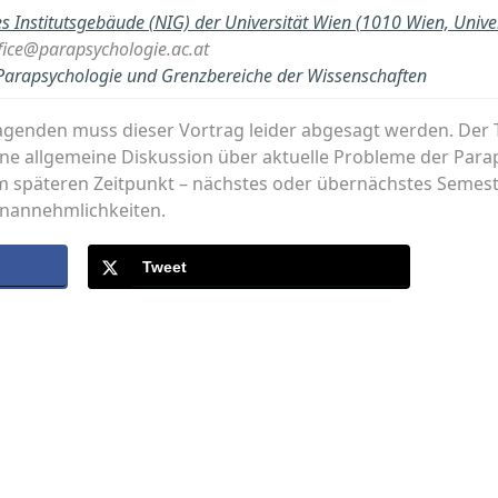
s Institutsgebäude (NIG) der Universität Wien (1010 Wien, Univer
ffice@parapsychologie.ac.at
r Parapsychologie und Grenzbereiche der Wissenschaften
genden muss dieser Vortrag leider abgesagt werden. Der 
allgemeine Diskussion über aktuelle Probleme der Paraps
em späteren Zeitpunkt – nächstes oder übernächstes Semest
nannehmlichkeiten.
Tweet