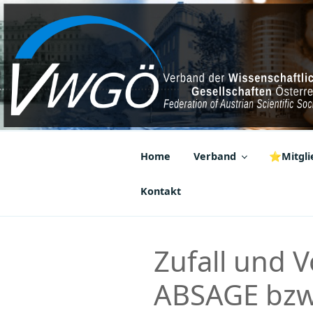
Zum
Inhalt
springen
VWGÖ
Federation of Austrian Scientif
Home
Verband
⭐Mitglie
Kontakt
Zufall und 
ABSAGE bz