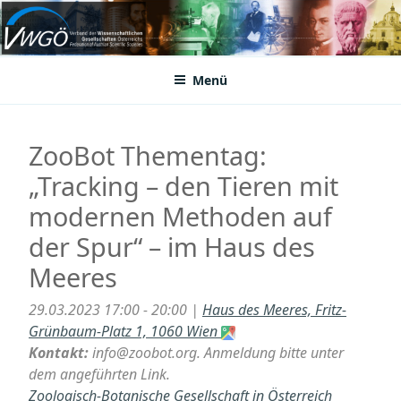
Zum
Inhalt
VWGÖ
Federation of Austrian Scientific Societies
springen
Menü
ZooBot Thementag:
„Tracking – den Tieren mit
modernen Methoden auf
der Spur“ – im Haus des
Meeres
29.03.2023 17:00 - 20:00 |
Haus des Meeres, Fritz-
Grünbaum-Platz 1, 1060 Wien
Kontakt:
info@zoobot.org. Anmeldung bitte unter
dem angeführten Link.
Zoologisch-Botanische Gesellschaft in Österreich