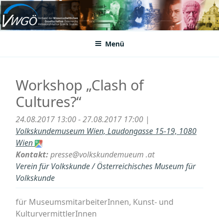
Zum
Inhalt
VWGÖ
Federation of Austrian Scientific Societies
springen
Menü
Workshop „Clash of
Cultures?“
24.08.2017 13:00 - 27.08.2017 17:00 |
Volkskundemuseum Wien, Laudongasse 15-19, 1080
Wien
Kontakt:
presse@volkskundemueum .at
Verein für Volkskunde / Österreichisches Museum für
Volkskunde
für MuseumsmitarbeiterInnen, Kunst- und
KulturvermittlerInnen