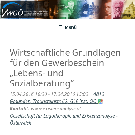
Zum
Inhalt
VWGÖ
Federation of Austrian Scientific Societies
springen
Menü
Wirtschaftliche Grundlagen
für den Gewerbeschein
„Lebens- und
Sozialberatung“
15.04.2016 10:00 - 17.04.2016 15:00 |
4810
Gmunden, Traunsteinstr. 62, GLE Inst. OÖ
Kontakt:
www.existenzanalyse.at
Gesellschaft für Logotherapie und Existenzanalyse -
Österreich