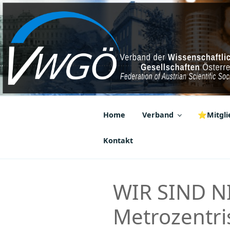
Zum
Inhalt
springen
VWGÖ
Federation of Austrian Scientif
Home
Verband
⭐Mitglie
Kontakt
WIR SIND N
Metrozentris