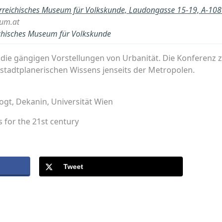
rreichisches Museum für Volkskunde, Laudongasse 15-19, A-10
um.at
ichisches Museum für Volkskunde
h die gängigen Vorstellungen von Urbanität. Die Konferenz 
stadtplanerischen Wissens jenseits der Metropolen.
gt, Dekanin, Universität Wien
 for the 21st century
Tweet