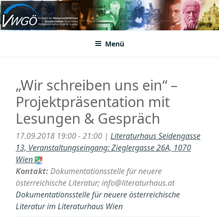
Zum
Inhalt
VWGÖ
Federation of Austrian Scientific Societies
springen
Menü
„Wir schreiben uns ein“ –
Projektpräsentation mit
Lesungen & Gespräch
17.09.2018 19:00 - 21:00 |
Literaturhaus Seidengasse
13, Veranstaltungseingang: Zieglergasse 26A, 1070
Wien
Kontakt:
Dokumentationsstelle für neuere
österreichische Literatur; info@literaturhaus.at
Dokumentationsstelle für neuere österreichische
Literatur im Literaturhaus Wien