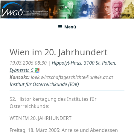
Zum
Inhalt
VWGÖ
Federation of Austrian Scientific Societies
springen
Menü
Wien im 20. Jahrhundert
19.03.2005 08:30 |
Hippolyt-Haus, 3100 St. Pölten,
Eybnerstr. 5
Kontakt:
ioek.wirtschaftsgeschichte@univie.ac.at
Institut für Österreichkunde (IÖK)
52. Historikertagung des Institutes für
Österreichkunde:
WIEN IM 20. JAHRHUNDERT
Freitag, 18. März 2005: Anreise und Abendessen