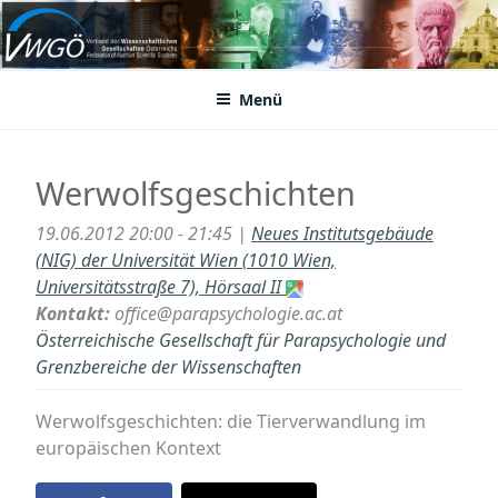
Zum
Inhalt
VWGÖ
Federation of Austrian Scientific Societies
springen
Menü
Werwolfsgeschichten
19.06.2012 20:00 - 21:45 |
Neues Institutsgebäude
(NIG) der Universität Wien (1010 Wien,
Universitätsstraße 7), Hörsaal II
Kontakt:
office@parapsychologie.ac.at
Österreichische Gesellschaft für Parapsychologie und
Grenzbereiche der Wissenschaften
Werwolfsgeschichten: die Tierverwandlung im
europäischen Kontext