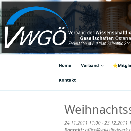
Zum
Inhalt
springen
VWGÖ
Federation of Austrian Scientif
Home
Verband
⭐Mitglie
Kontakt
Weihnachts
24.11.2011 11:00 - 23.12.2011 
Kontakt:
office@volksliedwerk.a