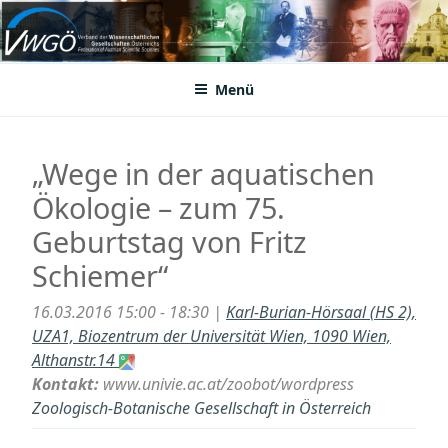
Zum
Inhalt
VWGÖ
Federation of Austrian Scientific Societies
springen
Menü
„Wege in der aquatischen
Ökologie – zum 75.
Geburtstag von Fritz
Schiemer“
16.03.2016 15:00 - 18:30 |
Karl-Burian-Hörsaal (HS 2),
UZA1, Biozentrum der Universität Wien, 1090 Wien,
Althanstr.14
Kontakt:
www.univie.ac.at/zoobot/wordpress
Zoologisch-Botanische Gesellschaft in Österreich