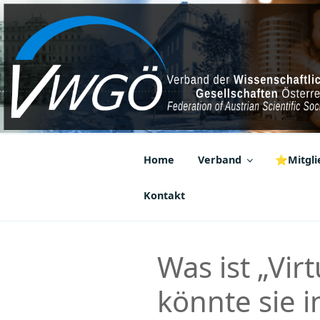
Zum
Inhalt
springen
VWGÖ
Federation of Austrian Scientif
Home
Verband
⭐Mitglie
Kontakt
Was ist „Vir
könnte sie i