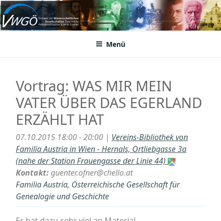
Zum
Inhalt
VWGÖ
Federation of Austrian Scientific Societies
springen
Menü
Vortrag: WAS MIR MEIN
VATER ÜBER DAS EGERLAND
ERZÄHLT HAT
07.10.2015 18:00 - 20:00 |
Vereins-Bibliothek von
Familia Austria in Wien - Hernals, Ortliebgasse 3a
(nahe der Station Frauengasse der Linie 44)
Kontakt:
guenter.ofner@chello.at
Familia Austria, Österreichische Gesellschaft für
Genealogie und Geschichte
Er hat dazu sehr viel an Material