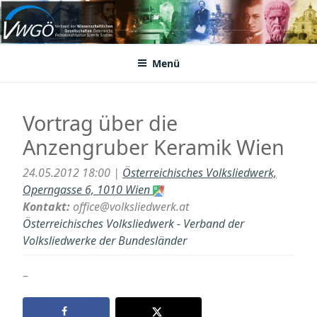
Zum
Inhalt
VWGÖ
Federation of Austrian Scientific Societies
springen
Menü
Vortrag über die
Anzengruber Keramik Wien
24.05.2012 18:00 |
Österreichisches Volksliedwerk,
Operngasse 6, 1010 Wien
Kontakt:
office@volksliedwerk.at
Österreichisches Volksliedwerk - Verband der
Volksliedwerke der Bundesländer
–