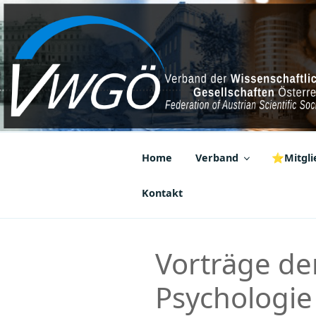
Zum
Inhalt
springen
VWGÖ
Federation of Austrian Scientif
Home
Verband
⭐Mitglie
Kontakt
Vorträge der
Psychologie