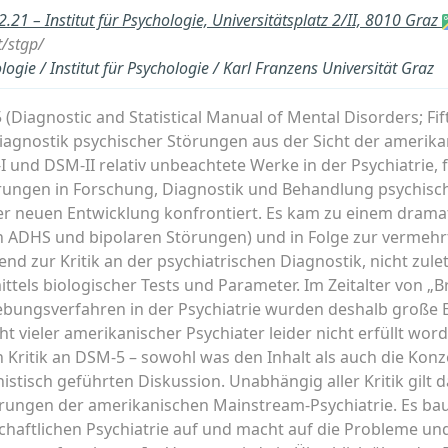
.21 – Institut für Psychologie, Universitätsplatz 2/II, 8010 Graz
t/stgp/
logie / Institut für Psychologie / Karl Franzens Universität Graz
Diagnostic and Statistical Manual of Mental Disorders; Fift
iagnostik psychischer Störungen aus der Sicht der amerika
I und DSM-II relativ unbeachtete Werke in der Psychiatrie, 
ungen in Forschung, Diagnostik und Behandlung psychisc
iner neuen Entwicklung konfrontiert. Es kam zu einem dram
n ADHS und bipolaren Störungen) und in Folge zur vermeh
nd zur Kritik an der psychiatrischen Diagnostik, nicht zul
tels biologischer Tests und Parameter. Im Zeitalter von „
ebungsverfahren in der Psychiatrie wurden deshalb große
cht vieler amerikanischer Psychiater leider nicht erfüllt wor
 Kritik an DSM-5 – sowohl was den Inhalt als auch die Konze
nistisch geführten Diskussion. Unabhängig aller Kritik gilt 
ungen der amerikanischen Mainstream-Psychiatrie. Es ba
haftlichen Psychiatrie auf und macht auf die Probleme u