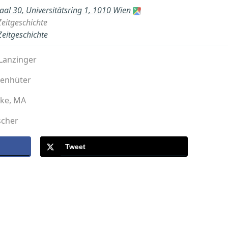
aal 30, Universitätsring 1, 1010 Wien
 Zeitgeschichte
Zeitgeschichte
 Lanzinger
ebenhüter
nke, MA
scher
Tweet