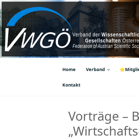
Zum
Inhalt
springen
VWGÖ
Federation of Austrian Scientif
Home
Verband
⭐Mitglie
Kontakt
Vorträge – 
„Wirtschafts