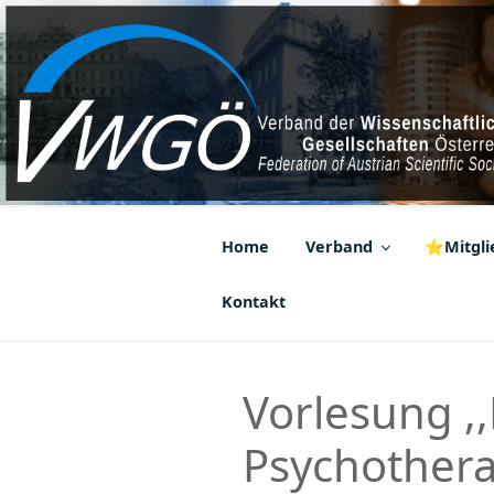
Zum
Inhalt
springen
VWGÖ
Federation of Austrian Scientif
Home
Verband
⭐Mitglie
Kontakt
Vorlesung ,
Psychothera