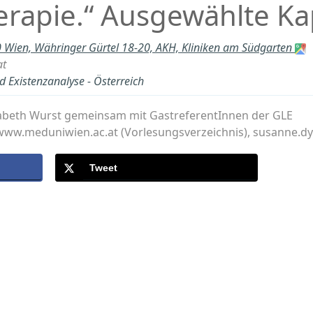
rapie.“ Ausgewählte Kapi
 Wien, Währinger Gürtel 18-20, AKH, Kliniken am Südgarten
at
d Existenzanalyse - Österreich
lisabeth Wurst gemeinsam mit GastreferentInnen der GLE
/www.meduniwien.ac.at (Vorlesungsverzeichnis), susanne.
Tweet