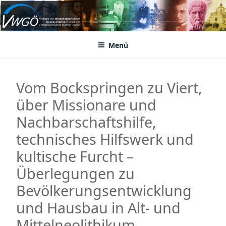
Zum
Inhalt
VWGÖ
Federation of Austrian Scientific Societies
springen
Menü
Vom Bockspringen zu Viert,
über Missionare und
Nachbarschaftshilfe,
technisches Hilfswerk und
kultische Furcht –
Überlegungen zu
Bevölkerungsentwicklung
und Hausbau in Alt- und
Mittelneolithikum