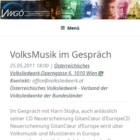
Zum
Inhalt
VWGÖ
Federation of Austrian Scientific Societies
springen
Menü
VolksMusik im Gespräch
25.05.2011 18:00 |
Österreichisches
Volksliedwerk,Operngasse 6, 1010 Wien
Kontakt:
office@volksliedwerk.at
Österreichisches Volksliedwerk - Verband der
Volksliedwerke der Bundesländer
Im Gespräch mit Harri Stojka, auch anlässlich
seiner CD Neuerscheinung GitanCœur d’EuropeCD
Neuerscheinung GitanCœur d’Europe wird über
Volksmusik und Musizieren in Europa