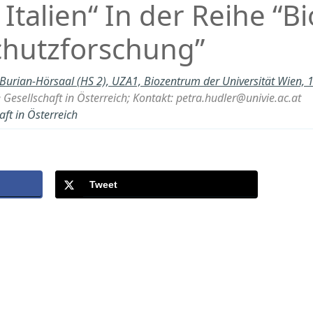
 Italien“ In der Reihe “Bi
chutzforschung”
-Burian-Hörsaal (HS 2), UZA1, Biozentrum der Universität Wien, 
Gesellschaft in Österreich; Kontakt: petra.hudler@univie.ac.at
ft in Österreich
Tweet