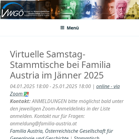
Zum
Inhalt
VWGÖ
Federation of Austrian Scientific Societies
springen
Menü
Virtuelle Samstag-
Stammtische bei Familia
Austria im Jänner 2025
04.01.2025 18:00 - 25.01.2025 18:00 |
online - via
Zoom
Kontakt:
ANMELDUNGEN bitte möglichst bald unter
den jeweiligen Zoom-Anmeldelinks in der Liste
anmelden. Kontakt nur für Fragen:
anmeldung@familia-austria.at
Familia Austria, Österreichische Gesellschaft für
Genealogie und Geschichte
|
Stammtisch