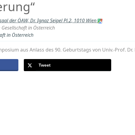
erung“
tsaal der ÖAW, Dr. Ignaz Seipel Pl.2, 1010 Wien
Gesellschaft in Österreich
ft in Österreich
posium aus Anlass des 90. Geburtstags von Univ.-Prof. Dr. 
Tweet