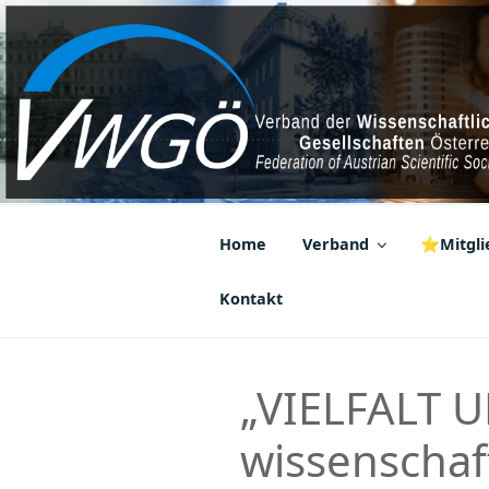
Zum
Inhalt
springen
VWGÖ
Federation of Austrian Scientif
Home
Verband
⭐Mitglie
Kontakt
„VIELFALT U
wissenschaft