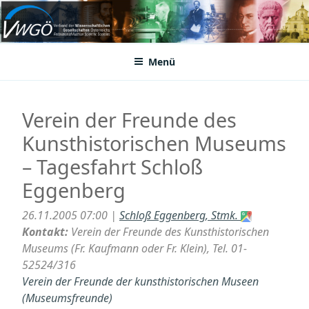
Zum
Inhalt
VWGÖ
Federation of Austrian Scientific Societies
springen
Menü
Verein der Freunde des
Kunsthistorischen Museums
– Tagesfahrt Schloß
Eggenberg
26.11.2005 07:00 |
Schloß Eggenberg, Stmk.
Kontakt:
Verein der Freunde des Kunsthistorischen
Museums (Fr. Kaufmann oder Fr. Klein), Tel. 01-
52524/316
Verein der Freunde der kunsthistorischen Museen
(Museumsfreunde)