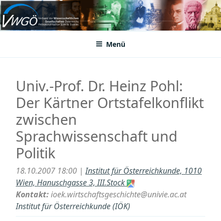
Zum
Inhalt
VWGÖ
Federation of Austrian Scientific Societies
springen
Menü
Univ.-Prof. Dr. Heinz Pohl:
Der Kärtner Ortstafelkonflikt
zwischen
Sprachwissenschaft und
Politik
18.10.2007 18:00 |
Institut für Österreichkunde, 1010
Wien, Hanuschgasse 3, III.Stock
Kontakt:
ioek.wirtschaftsgeschichte@univie.ac.at
Institut für Österreichkunde (IÖK)