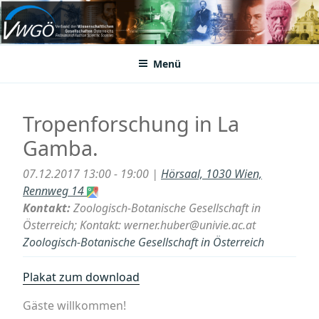
Zum
Inhalt
VWGÖ
Federation of Austrian Scientific Societies
springen
Menü
Tropenforschung in La
Gamba.
07.12.2017 13:00 - 19:00 |
Hörsaal, 1030 Wien,
Rennweg 14
Kontakt:
Zoologisch-Botanische Gesellschaft in
Österreich; Kontakt: werner.huber@univie.ac.at
Zoologisch-Botanische Gesellschaft in Österreich
Plakat zum download
Gäste willkommen!