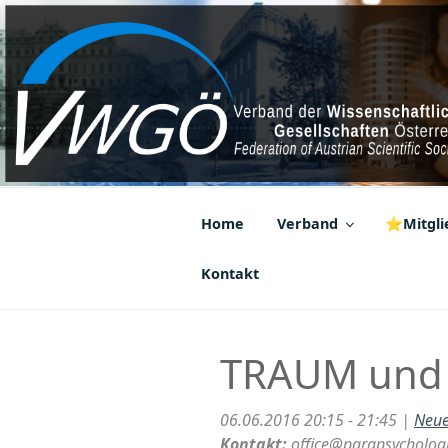
Zum
Inhalt
springen
VWGÖ
Federation of Austrian Scientif
Home
Verband
⭐Mitglie
Kontakt
TRAUM und
06.06.2016 20:15 - 21:45 |
Neue
Kontakt:
office@parapsychologi