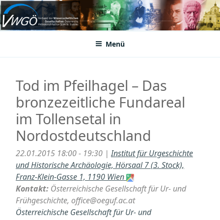
Zum
Inhalt
VWGÖ
Federation of Austrian Scientific Societies
springen
Menü
Tod im Pfeilhagel – Das
bronzezeitliche Fundareal
im Tollensetal in
Nordostdeutschland
22.01.2015 18:00 - 19:30 |
Institut für Urgeschichte
und Historische Archäologie, Hörsaal 7 (3. Stock),
Franz-Klein-Gasse 1, 1190 Wien
Kontakt:
Österreichische Gesellschaft für Ur- und
Frühgeschichte, office@oeguf.ac.at
Österreichische Gesellschaft für Ur- und