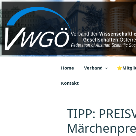
Zum
Inhalt
springen
VWGÖ
Federation of Austrian Scientif
Home
Verband
⭐Mitglie
Kontakt
TIPP: PREIS
Märchenpre