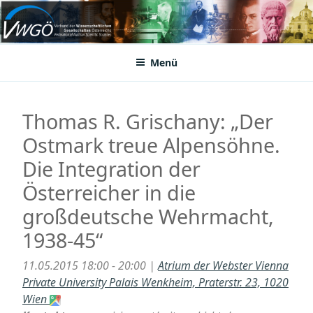
Zum
Inhalt
VWGÖ
Federation of Austrian Scientific Societies
springen
Menü
Thomas R. Grischany: „Der
Ostmark treue Alpensöhne.
Die Integration der
Österreicher in die
großdeutsche Wehrmacht,
1938-45“
11.05.2015 18:00 - 20:00 |
Atrium der Webster Vienna
Private University Palais Wenkheim, Praterstr. 23, 1020
Wien