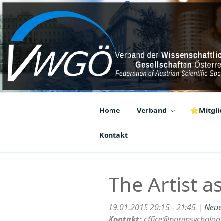
Zum
Inhalt
springen
VWGÖ
Federation of Austrian Scientif
Home
Verband
⭐Mitglie
Kontakt
The Artist a
19.01.2015 20:15 - 21:45 |
Neue
Kontakt:
office@parapsychologi