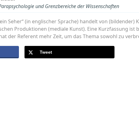
r Parapsychologie und Grenzbereiche der Wissenschaften
 ein Seher“ (in englischer Sprache) handelt von (bildender)
chen Produktionen (mediale Kunst). Eine Kurzfassung ist be
at der Referent mehr Zeit, um das Thema sowohl zu verbrei
Tweet