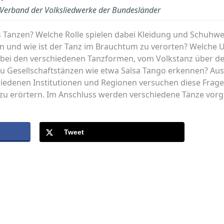
- Verband der Volksliedwerke der Bundesländer
 Tanzen? Welche Rolle spielen dabei Kleidung und Schuhwer
 und wie ist der Tanz im Brauchtum zu verorten? Welche 
bei den verschiedenen Tanzformen, vom Volkstanz über de
 zu Gesellschaftstänzen wie etwa Salsa Tango erkennen? A
iedenen Institutionen und Regionen versuchen diese Frage
zu erörtern. Im Anschluss werden verschiedene Tänze vor
Tweet