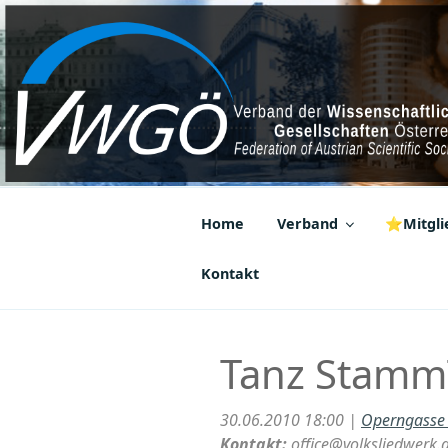
Zum
Inhalt
springen
VWGÖ
Federation of Austrian Scientif
Home
Verband
⭐Mitglie
Kontakt
Tanz Stamm
30.06.2010 18:00 |
Operngasse
Kontakt:
office@volksliedwerk.a