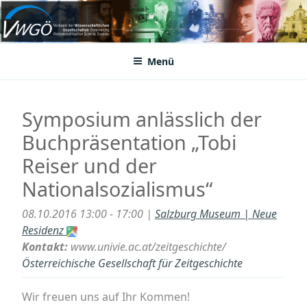
Zum
Inhalt
VWGÖ
Federation of Austrian Scientific Societies
springen
Menü
Symposium anlässlich der
Buchpräsentation „Tobi
Reiser und der
Nationalsozialismus“
08.10.2016 13:00 - 17:00 |
Salzburg Museum | Neue
Residenz
Kontakt:
www.univie.ac.at/zeitgeschichte/
Österreichische Gesellschaft für Zeitgeschichte
Wir freuen uns auf Ihr Kommen!