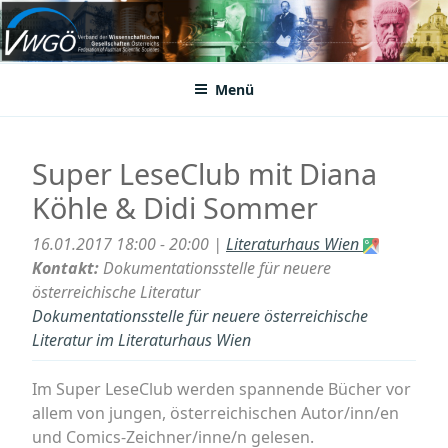
Zum
Inhalt
VWGÖ
Federation of Austrian Scientific Societies
springen
Menü
Super LeseClub mit Diana
Köhle & Didi Sommer
16.01.2017 18:00 - 20:00 |
Literaturhaus Wien
Kontakt:
Dokumentationsstelle für neuere
österreichische Literatur
Dokumentationsstelle für neuere österreichische
Literatur im Literaturhaus Wien
Im Super LeseClub werden spannende Bücher vor
allem von jungen, österreichischen Autor/inn/en
und Comics-Zeichner/inne/n gelesen.