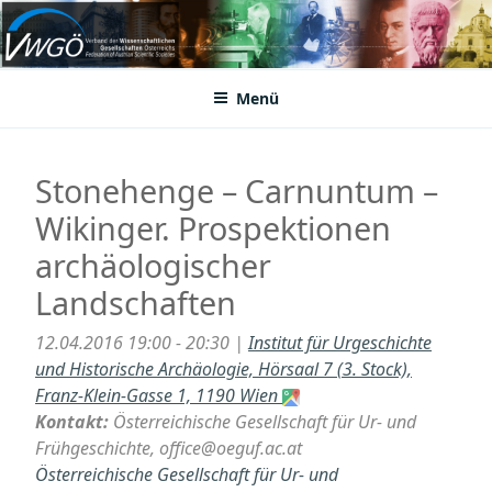
Zum
Inhalt
VWGÖ
Federation of Austrian Scientific Societies
springen
Menü
Stonehenge – Carnuntum –
Wikinger. Prospektionen
archäologischer
Landschaften
12.04.2016 19:00 - 20:30 |
Institut für Urgeschichte
und Historische Archäologie, Hörsaal 7 (3. Stock),
Franz-Klein-Gasse 1, 1190 Wien
Kontakt:
Österreichische Gesellschaft für Ur- und
Frühgeschichte, office@oeguf.ac.at
Österreichische Gesellschaft für Ur- und