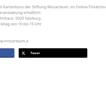
im Kartenbüro der Stiftung Mozarteum, im Online-Ticketsho
ranstaltung erhältlich:
hnhaus, 5020 Salzburg
eitag von 10 bis 15 Uhr
www.mozarteum.a
Tweet