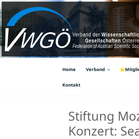
Zum
Inhalt
springen
VWGÖ
Federation of Austrian Scientif
Home
Verband
⭐Mitglie
Kontakt
Stiftung Mo
Konzert: Se