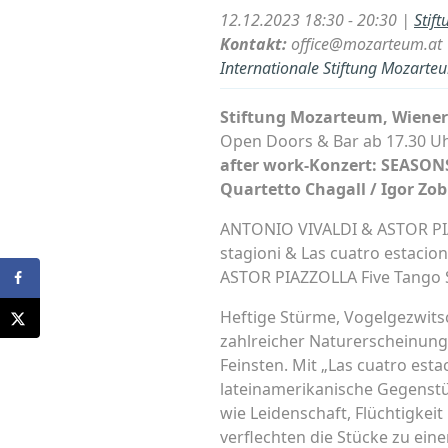
12.12.2023 18:30 - 20:30 |
Stif
Kontakt:
office@mozarteum.at
Internationale Stiftung Mozarte
Stiftung Mozarteum, Wiener 
Open Doors & Bar ab 17.30 Uh
after work-Konzert: SEASO
Quartetto Chagall / Igor Zob
ANTONIO VIVALDI & ASTOR PI
stagioni & Las cuatro estacio
ASTOR PIAZZOLLA Five Tango 
Heftige Stürme, Vogelgezwitsc
zahlreicher Naturerscheinun
Feinsten. Mit „Las cuatro esta
lateinamerikanische Gegenstü
wie Leidenschaft, Flüchtigke
verflechten die Stücke zu ei