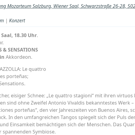
tung Mozarteum Salzburg, Wiener Saal, Schwarzstraße 26-28, 50
um
|
Konzert
Saal, 18.30 Uhr
.
r.
NS & SENSATIONS
in
Akkordeon.
AZZOLLA: Le quattro
nes porteñas;
Sensations.
her, eisiger Schnee: „Le quattro stagioni“ mit ihren virtuo
gen sind ohne Zweifel Antonio Vivaldis bekanntestes Wer
ciones porteñas“, den vier Jahreszeiten von Buenos Aires, sc
ck. In den umfangreichen Tangos spiegelt sich der Puls de
it und Einsamkeit bemächtigen sich der Menschen. Das Quar
ner spannenden Symbiose.