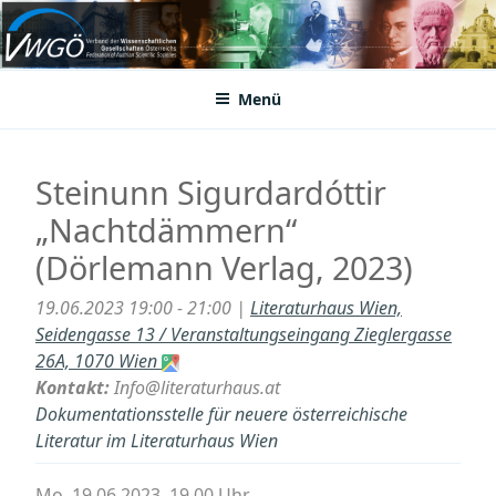
Zum
Inhalt
VWGÖ
Federation of Austrian Scientific Societies
springen
Menü
Steinunn Sigurdardóttir
„Nachtdämmern“
(Dörlemann Verlag, 2023)
19.06.2023 19:00 - 21:00 |
Literaturhaus Wien,
Seidengasse 13 / Veranstaltungseingang Zieglergasse
26A, 1070 Wien
Kontakt:
Info@literaturhaus.at
Dokumentationsstelle für neuere österreichische
Literatur im Literaturhaus Wien
Mo, 19.06.2023, 19.00 Uhr