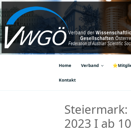
Zum
Inhalt
springen
VWGÖ
Federation of Austrian Scientif
Home
Verband
⭐Mitglie
Kontakt
Steiermark: 
2023 I ab 1