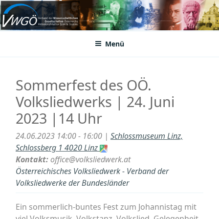
Zum
Inhalt
VWGÖ
Federation of Austrian Scientific Societies
springen
Menü
Sommerfest des OÖ.
Volksliedwerks | 24. Juni
2023 |14 Uhr
24.06.2023 14:00 - 16:00 |
Schlossmuseum Linz,
Schlossberg 1 4020 Linz
Kontakt:
office@volksliedwerk.at
Österreichisches Volksliedwerk - Verband der
Volksliedwerke der Bundesländer
Ein sommerlich-buntes Fest zum Johannistag mit
viel Volksmusik, Volkstanz, Volkslied, Gelegenheit