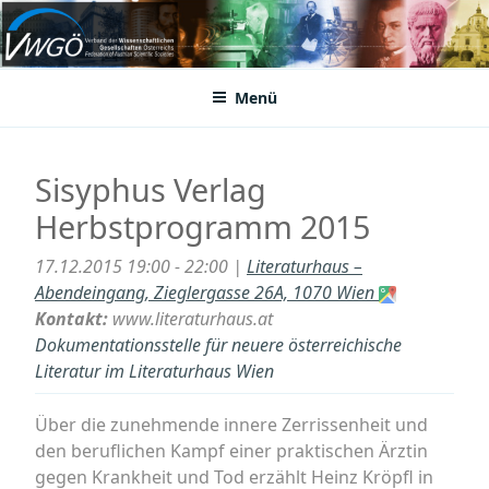
Zum
Inhalt
VWGÖ
Federation of Austrian Scientific Societies
springen
Menü
Sisyphus Verlag
Herbstprogramm 2015
17.12.2015 19:00 - 22:00 |
Literaturhaus –
Abendeingang, Zieglergasse 26A, 1070 Wien
Kontakt:
www.literaturhaus.at
Dokumentationsstelle für neuere österreichische
Literatur im Literaturhaus Wien
Über die zunehmende innere Zerrissenheit und
den beruflichen Kampf einer praktischen Ärztin
gegen Krankheit und Tod erzählt Heinz Kröpfl in