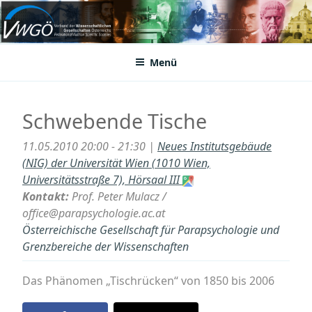
Zum
Inhalt
VWGÖ
Federation of Austrian Scientific Societies
springen
Menü
Schwebende Tische
11.05.2010 20:00 - 21:30 |
Neues Institutsgebäude
(NIG) der Universität Wien (1010 Wien,
Universitätsstraße 7), Hörsaal III
Kontakt:
Prof. Peter Mulacz /
office@parapsychologie.ac.at
Österreichische Gesellschaft für Parapsychologie und
Grenzbereiche der Wissenschaften
Das Phänomen „Tischrücken“ von 1850 bis 2006