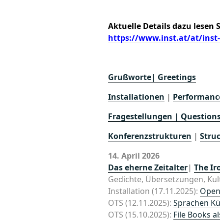
Aktuelle Details dazu lesen 
https://www.inst.at/at/inst
Grußworte| Greetings
Installationen
|
Performanc
Fragestellungen | Question
Konferenzstrukturen
|
Stru
14. April 2026
Das eherne Zeitalter
|
The Ir
Gedichte, Übersetzungen, Ku
Installation (17.11.2025):
Open
OTS (12.11.2025):
Sprachen Kü
OTS (15.10.2025):
File Books a