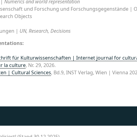
 |
Numerics and world representation
senschaft und Forschung und Forschungsgegenstände | Or
earch Objects
dungen |
UN, Research, Decisions
ntations:
rift für Kulturwissenschaften | Internet journal for cultur
r la culture
, Nr. 29, 2026.
en | Cultural Sciences
, Bd.9, INST Verlag, Wien | Vienna 20
lisiert! (Stand 30.12.2025)