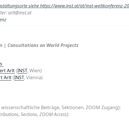
staltungsorte siehe https://www.inst.at/at/inst-weltkonferenz-
er: arlt@inst.at
enz
n |
Consultations on World Projects
rs
rt Arlt
(
INST
, Wien)
t Arlt
(
INST
, Vienna)
wissenschaftliche Beiträge, Sektionen, ZOOM Zugang):
ributions, Sections, ZOOM Access):