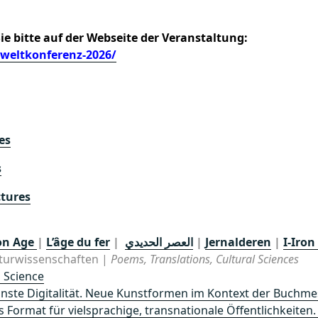
Sie bitte auf der Webseite der Veranstaltung:
-weltkonferenz-2026/
es
s
ctures
on Age
|
L’âge du fer
|
العصر الحديدي
|
Jernalderen
|
I-Iron
lturwissenschaften |
Poems, Translations, Cultural Sciences
 Science
nste Digitalität. Neue Kunstformen im Kontext der Buchm
ls Format für vielsprachige, transnationale Öffentlichkeite