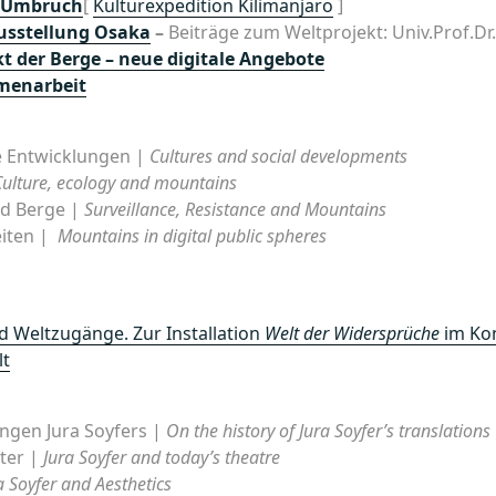
m Umbruch
[
Kulturexpedition Kilimanjaro
]
usstellung Osaka
–
Beiträge zum Weltprojekt: Univ.Prof.Dr
t der Berge – neue digitale Angebote
menarbeit
he Entwicklungen |
Cultures and social developments
Culture, ecology and mountains
d Berge |
Surveillance, Resistance and Mountains
eiten |
Mountains in digital public spheres
d Weltzugänge. Zur Installation
Welt der Widersprüche
im Kon
lt
ngen Jura Soyfers |
On the history of Jura Soyfer’s translations
ter |
Jura Soyfer and today’s theatre
a Soyfer and Aesthetics