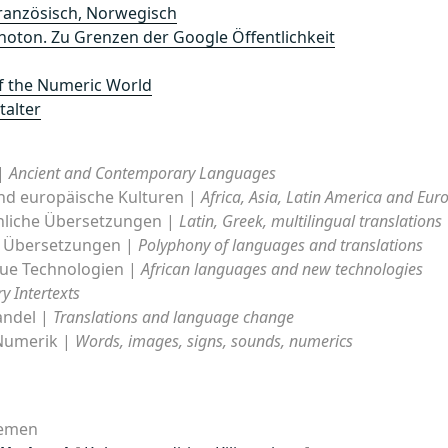
Französisch, Norwegisch
oton. Zu Grenzen der Google Öffentlichkeit
f the Numeric World
talter
 |
Ancient and Contemporary Languages
und europäische Kulturen |
Africa, Asia, Latin America and Eur
chliche Übersetzungen |
Latin, Greek, multilingual translations
d Übersetzungen |
Polyphony of languages and translations
eue Technologien |
African languages and new technologies
ry Intertexts
andel |
Translations and language change
 Numerik |
Words, images, signs, sounds, numerics
hemen