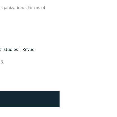
ganizational Forms of
al studies | Revue
26.