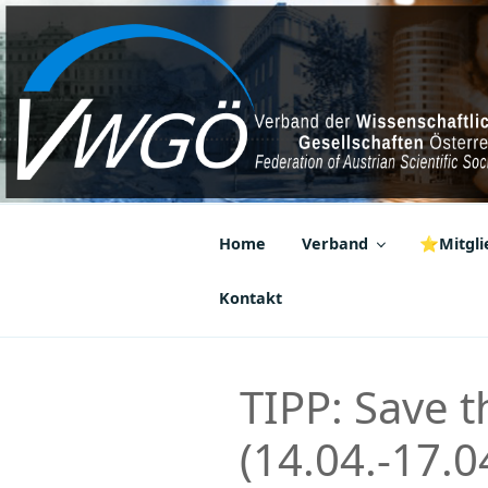
Zum
Inhalt
springen
VWGÖ
Federation of Austrian Scientif
Home
Verband
⭐Mitglie
Kontakt
TIPP: Save 
(14.04.-17.0