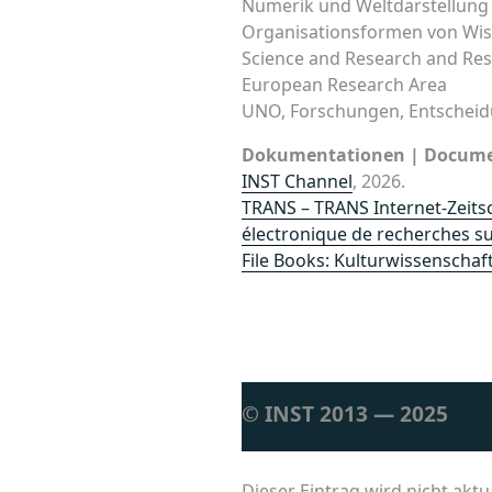
Numerik und Weltdarstellung
Organisationsformen von Wis
Science and Research and Res
European Research Area
UNO, Forschungen, Entschei
Dokumentationen | Docume
INST Channel
, 2026.
TRANS – TRANS Internet-Zeitsch
électronique de recherches su
File Books: Kulturwissenschaft
© INST 2013 — 2025
Dieser Eintrag wird nicht aktua