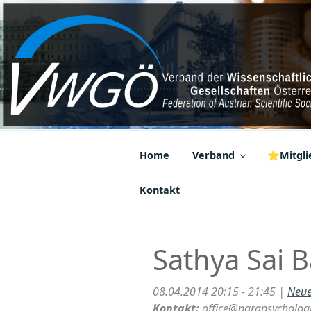
Zum
Inhalt
springen
VWGÖ
Federation of Austrian Scientif
Home
Verband
⭐Mitglie
Kontakt
Sathya Sai 
08.04.2014 20:15 - 21:45 |
Neue
Kontakt:
office@parapsychologi