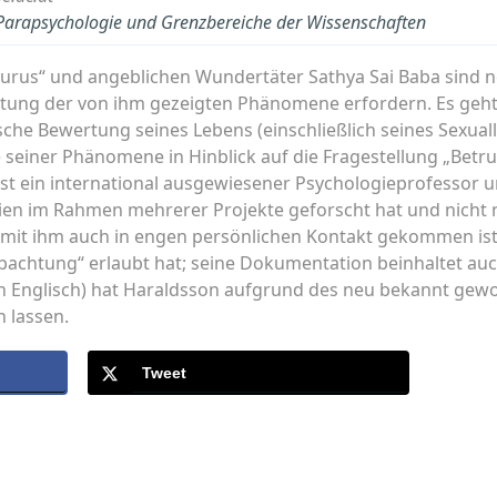
r Parapsychologie und Grenzbereiche der Wissenschaften
Gurus“ und angeblichen Wundertäter Sathya Sai Baba sind
tung der von ihm gezeigten Phänomene erfordern. Es geht
sche Bewertung seines Lebens (einschließlich seines Sexuall
 seiner Phänomene in Hinblick auf die Fragestellung „Betru
st ein international ausgewiesener Psychologieprofessor u
dien im Rahmen mehrerer Projekte geforscht hat und nicht
 mit ihm auch in engen persönlichen Kontakt gekommen is
achtung“ erlaubt hat; seine Dokumentation beinhaltet au
in Englisch) hat Haraldsson aufgrund des neu bekannt gewo
 lassen.
Tweet