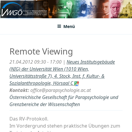
Zum
Inhalt
VWGÖ
Federation of Austrian Scientific Societies
springen
Menü
Remote Viewing
21.04.2012 09:30 - 17:00 |
Neues Institutsgebäude
(NIG) der Universität Wien (1010 Wien,
Universitätsstraße 7), 4. Stock, Inst. f. Kultur- &
Sozialanthropologie, Hörsaal C
Kontakt:
office@parapsychologie.ac.at
Österreichische Gesellschaft für Parapsychologie und
Grenzbereiche der Wissenschaften
Das RV-Protokoll.
Im Vordergrund stehen praktische Übungen zum