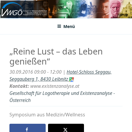
Zum
Inhalt
VWGÖ
Federation of Austrian Scientific Societies
springen
Menü
„Reine Lust – das Leben
genießen“
30.09.2016 09:00 - 12:00 |
Hotel-Schloss Seggau,
Seggauberg 1, 8430 Leibnitz
Kontakt:
www.existenzanalyse.at
Gesellschaft für Logotherapie und Existenzanalyse -
Österreich
Symposium aus Medizin/Wellness