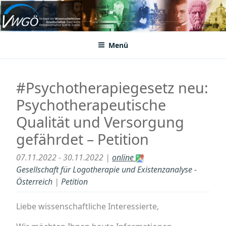
Zum
Inhalt
VWGÖ
Federation of Austrian Scientific Societies
springen
Menü
#Psychotherapiegesetz neu:
Psychotherapeutische
Qualität und Versorgung
gefährdet – Petition
07.11.2022 - 30.11.2022 |
online
Gesellschaft für Logotherapie und Existenzanalyse -
Österreich
|
Petition
Liebe wissenschaftliche Interessierte,