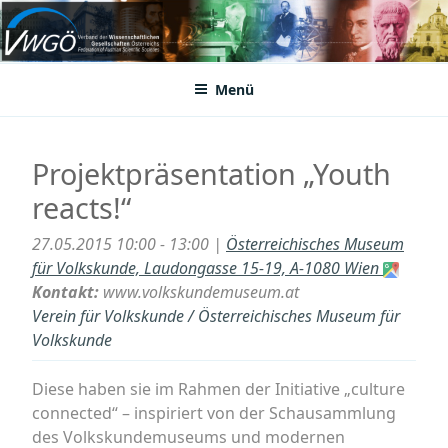
Zum
Inhalt
VWGÖ
Federation of Austrian Scientific Societies
springen
Menü
Projektpräsentation „Youth
reacts!“
27.05.2015 10:00 - 13:00 |
Österreichisches Museum
für Volkskunde, Laudongasse 15-19, A-1080 Wien
Kontakt:
www.volkskundemuseum.at
Verein für Volkskunde / Österreichisches Museum für
Volkskunde
Diese haben sie im Rahmen der Initiative „culture
connected“ – inspiriert von der Schausammlung
des Volkskundemuseums und modernen