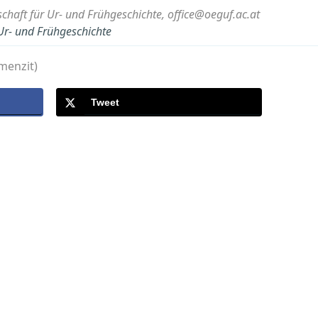
schaft für Ur- und Frühgeschichte, office@oeguf.ac.at
 Ur- und Frühgeschichte
menzit)
Tweet