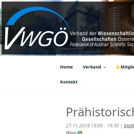
Zum
Inhalt
springen
VWGÖ
Federation of Austrian Scientif
Home
Verband
⭐Mitglie
Kontakt
Prähistoris
27.11.2018 18:00 - 19:30 |
Inst
Wien