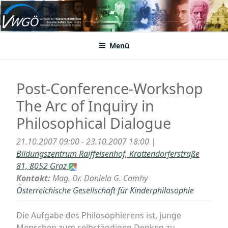
Zum
Inhalt
VWGÖ
Federation of Austrian Scientific Societies
springen
Menü
Post-Conference-Workshop
The Arc of Inquiry in
Philosophical Dialogue
21.10.2007 09:00 - 23.10.2007 18:00 |
Bildungszentrum Raiffeisenhof, Krottendorferstraße
81, 8052 Graz
Kontakt:
Mag. Dr. Daniela G. Camhy
Österreichische Gesellschaft für Kinderphilosophie
Die Aufgabe des Philosophierens ist, junge
Menschen zum selbständigen Denken zu