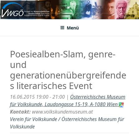
Zum
Inhalt
VWGÖ
Federation of Austrian Scientific Societies
springen
Menü
Poesiealben-Slam, genre-
und
generationenübergreifende
s literarisches Event
16.06.2015 19:00 - 21:00 |
Österreichisches Museum
für Volkskunde, Laudongasse 15-19, A-1080 Wien
Kontakt:
www.volkskundemuseum.at
Verein für Volkskunde / Österreichisches Museum für
Volkskunde