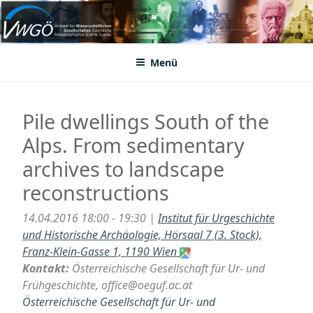
Zum
Inhalt
VWGÖ
Federation of Austrian Scientific Societies
springen
Menü
Pile dwellings South of the
Alps. From sedimentary
archives to landscape
reconstructions
14.04.2016 18:00 - 19:30 |
Institut für Urgeschichte
und Historische Archäologie, Hörsaal 7 (3. Stock),
Franz-Klein-Gasse 1, 1190 Wien
Kontakt:
Österreichische Gesellschaft für Ur- und
Frühgeschichte, office@oeguf.ac.at
Österreichische Gesellschaft für Ur- und