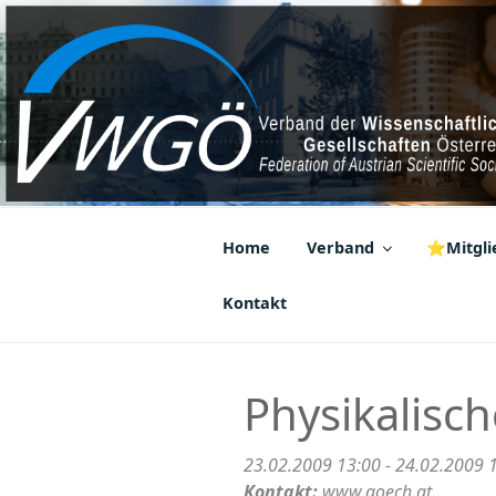
Zum
Inhalt
springen
VWGÖ
Federation of Austrian Scientif
Home
Verband
⭐Mitglie
Kontakt
Physikalisc
23.02.2009 13:00 - 24.02.2009 
Kontakt:
www.goech.at