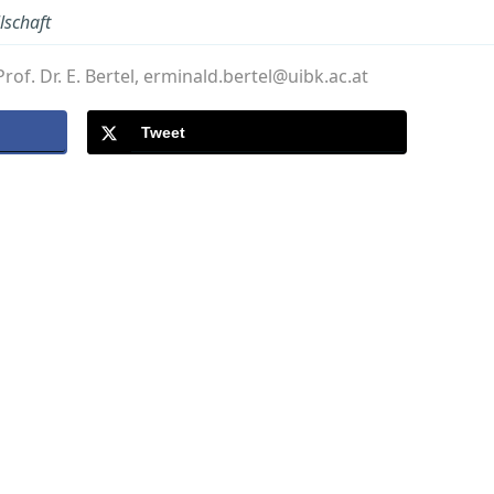
lschaft
rof. Dr. E. Bertel, erminald.bertel@uibk.ac.at
Tweet